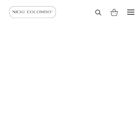
Cerca
HOME
SHOP
SCIARPE E STOLE
SCIARPE
nel
sito