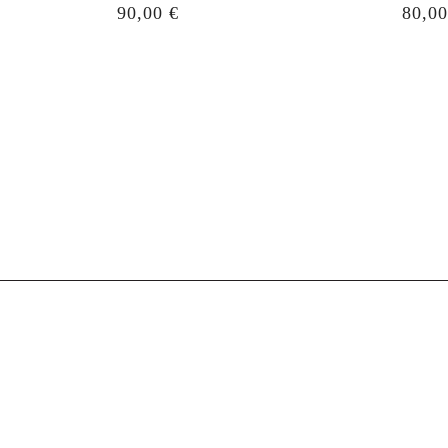
Prezzo
Prezz
90,00 €
80,00