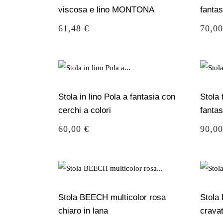
viscosa e lino MONTONA
fantas
Prezzo
Prezz
61,48 €
70,00
Stola in lino Pola a fantasia con
Stola 
cerchi a colori
fantas
Prezzo
Prezz
60,00 €
90,00
Stola BEECH multicolor rosa
Stola
chiaro in lana
cravat