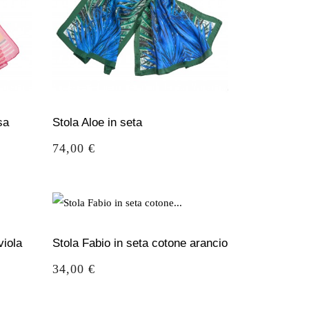
sa
Stola Aloe in seta
Prezzo
74,00 €
viola
Stola Fabio in seta cotone arancio
Prezzo
34,00 €