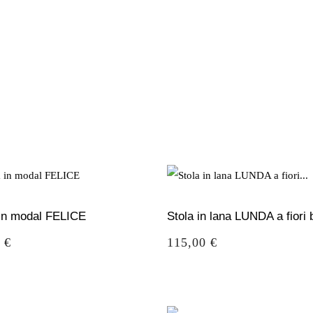
 in modal FELICE
Stola in lana LUNDA a fiori 
o
Prezzo
 €
115,00 €