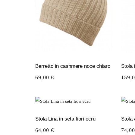
Berretto in cashmere noce chiaro
Stola
Prezzo
Prezz
69,00 €
159,0
Stola Lina in seta fiori ecru
Stola 
Prezzo
Prezz
64,00 €
74,00