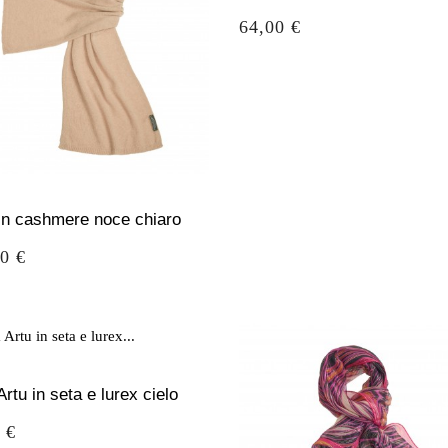
Prezzo
64,00 €
 in cashmere noce chiaro
o
0 €
Artu in seta e lurex cielo
o
 €