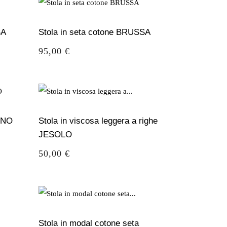
SA
Stola in seta cotone BRUSSA
Prezzo
95,00 €
UINO
Stola in viscosa leggera a righe
JESOLO
Prezzo
50,00 €
Stola in modal cotone seta