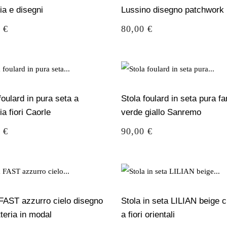
ia e disegni
Lussino disegno patchwork
o
Prezzo
 €
80,00 €
foulard in pura seta a
Stola foulard in seta pura fa
ia fiori Caorle
verde giallo Sanremo
o
Prezzo
 €
90,00 €
 FAST azzurro cielo disegno
Stola in seta LILIAN beige c
teria in modal
a fiori orientali