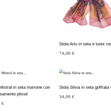
Stola Artu in seta e lurex ro
Prezzo
74,00 €
Mistral in seta marrone con
Stola Silvia in seta goffrata 
samento plissè
Prezzo
34,00 €
o
 €