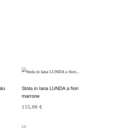
blu
Stola in lana LUNDA a fiori
marrone
Prezzo
115,00 €