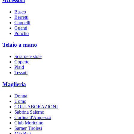
Accessori
Basco
Berretti
Cappelli
Guanti
Poncho
Telaio a mano
Sciarpe e stole
Coperte
Plaid
Tessuti
Maglieria
Donna
Uomo
COLLABORAZIONI
Sabrina Salerno
Cortina d'Ampezzo
Club Moritzino
Sarner Tirolesi
Mia Bag