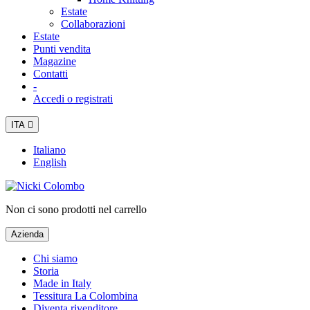
Estate
Collaborazioni
Estate
Punti vendita
Magazine
Contatti
-
Accedi o registrati
ITA

Italiano
English
Non ci sono prodotti nel carrello
Azienda
Chi siamo
Storia
Made in Italy
Tessitura La Colombina
Diventa rivenditore