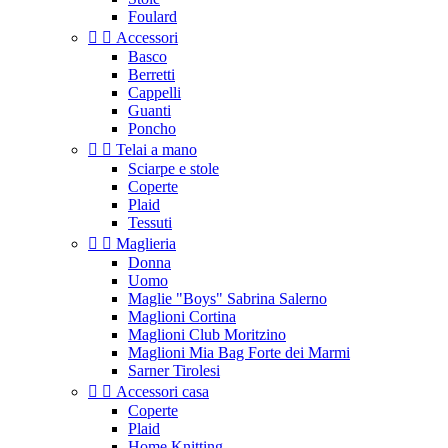
Foulard


Accessori
Basco
Berretti
Cappelli
Guanti
Poncho


Telai a mano
Sciarpe e stole
Coperte
Plaid
Tessuti


Maglieria
Donna
Uomo
Maglie "Boys" Sabrina Salerno
Maglioni Cortina
Maglioni Club Moritzino
Maglioni Mia Bag Forte dei Marmi
Sarner Tirolesi


Accessori casa
Coperte
Plaid
Home Knitting