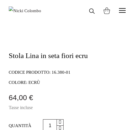
Cerca
HOME
SHOP
SCIARPE E STOLE
nel
sito
Stola Lina in seta fiori ecru
CODICE PRODOTTO:
16.380-01
COLORE:
ECRÙ
64,00 €
Tasse incluse
QUANTITÀ